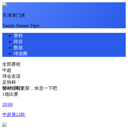
天津津门虎
Tianjin Jinmen Tiger
赛程
阵容
数据
球迷圈
全部赛程
中超
球会友谊
足协杯
暂时没有更新，休息一下吧
08-09/周日
1场比赛
20:00
中超第22轮