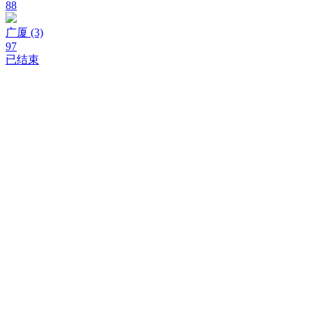
88
广厦
(3)
97
已结束