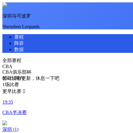
深圳马可波罗
Shenzhen Leopards
赛程
阵容
数据
全部赛程
CBA
CBA俱乐部杯
暂时没有更新，休息一下吧
05-23/周六
1场比赛
更早比赛

19:35
CBA半决赛
深圳
(1)