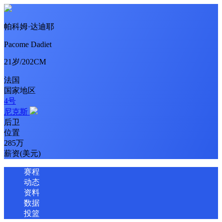
帕科姆·达迪耶
Pacome Dadiet
21岁/202CM
法国
国家地区
4号
尼克斯
后卫
位置
285万
薪资(美元)
赛程
动态
资料
数据
投篮