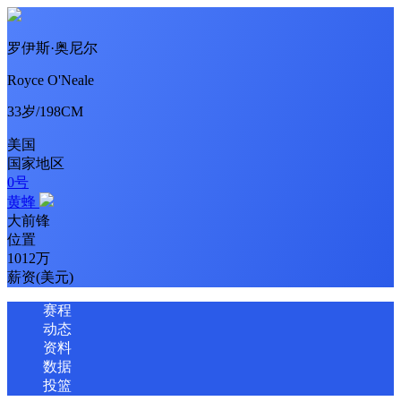
罗伊斯·奥尼尔
Royce O'Neale
33岁/198CM
美国
国家地区
0号
黄蜂
大前锋
位置
1012万
薪资(美元)
赛程
动态
资料
数据
投篮