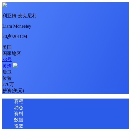
利亚姆·麦克尼利
Liam Mcneeley
20岁/201CM
美国
国家地区
33号
黄蜂
后卫
位置
276万
薪资(美元)
赛程
动态
资料
数据
投篮