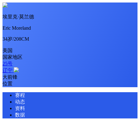
埃里克·莫兰德
Eric Moreland
34岁/208CM
美国
国家地区
25号
辽宁
大前锋
位置
赛程
动态
资料
数据