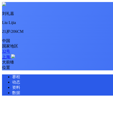
刘礼嘉
Liu Lijia
21岁/206CM
中国
国家地区
32号
上海
大前锋
位置
赛程
动态
资料
数据