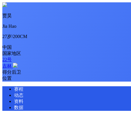
贾昊
Jia Hao
27岁/200CM
中国
国家地区
22号
吉林
得分后卫
位置
赛程
动态
资料
数据