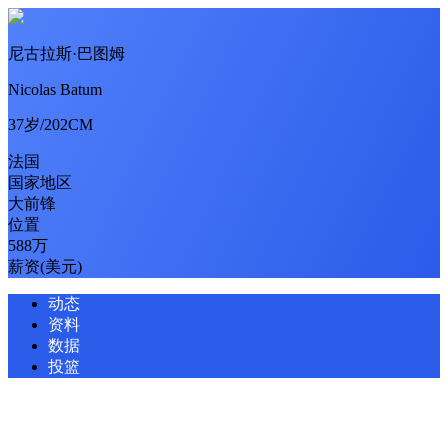
尼古拉斯·巴图姆
Nicolas Batum
37岁/202CM
法国
国家地区
大前锋
位置
588万
薪资(美元)
动态
资料
数据
投篮