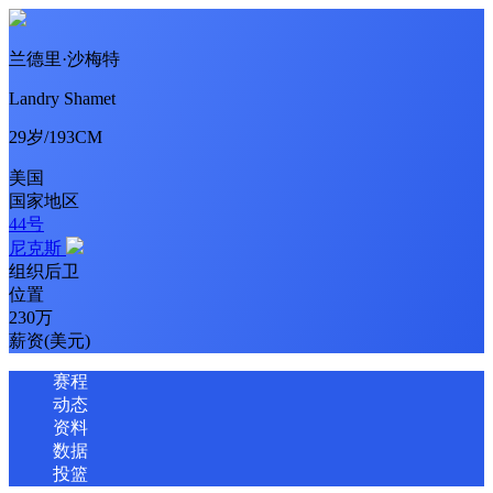
兰德里·沙梅特
Landry Shamet
29岁/193CM
美国
国家地区
44号
尼克斯
组织后卫
位置
230万
薪资(美元)
赛程
动态
资料
数据
投篮