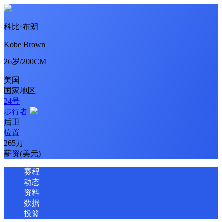
科比·布朗
Kobe Brown
26岁/200CM
美国
国家地区
24号
步行者
后卫
位置
265万
薪资(美元)
赛程
动态
资料
数据
投篮