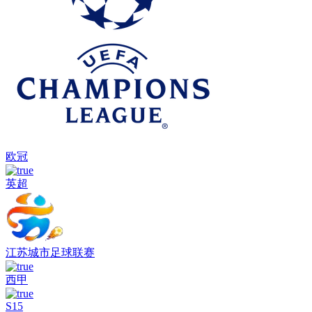
欧冠
英超
江苏城市足球联赛
西甲
S15