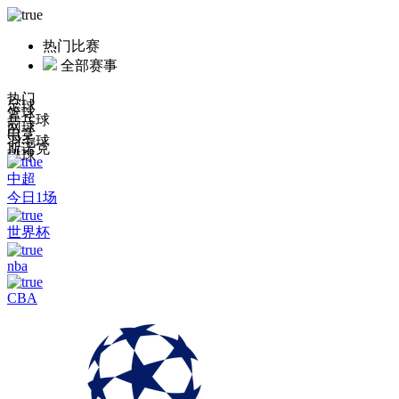
热门比赛
全部赛事
热门
足球
篮球
乒乓球
网球
电竞
羽毛球
斯诺克
排球
中超
今日1场
世界杯
nba
CBA