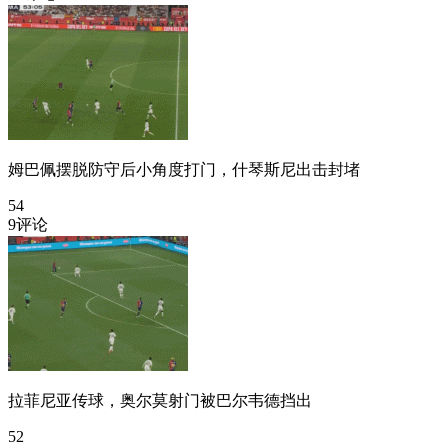
姆巴佩摆脱防守后小角度打门，什琴斯尼出击封堵
54
9评论
拉菲尼亚传球，奥尔莫射门被巴尔韦德挡出
52