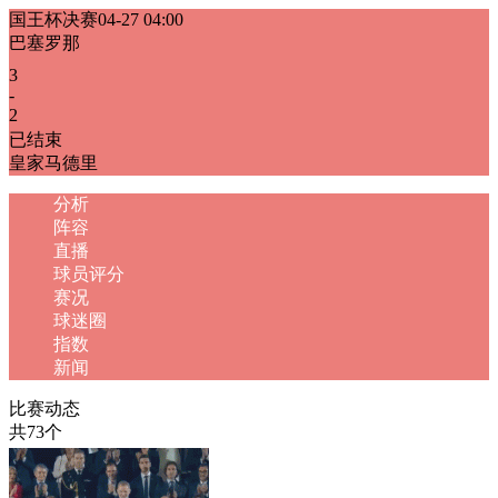
国王杯决赛
04-27 04:00
巴塞罗那
3
-
2
已结束
皇家马德里
分析
阵容
直播
球员评分
赛况
球迷圈
指数
新闻
比赛动态
共73个