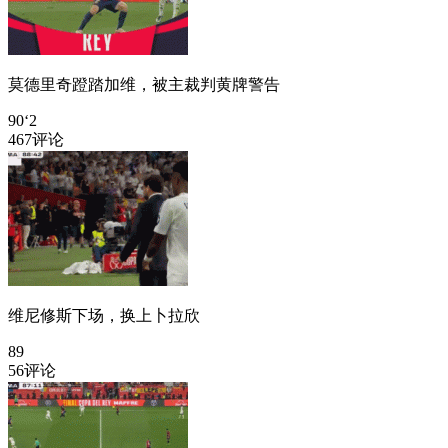
莫德里奇蹬踏加维，被主裁判黄牌警告
90‘2
467评论
维尼修斯下场，换上卜拉欣
89
56评论