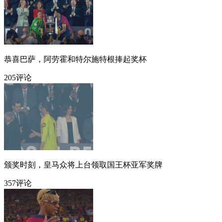
恭喜巴萨，阿劳霍和特尔施特根捧起奖杯
205评论
颁奖时刻，皇马众将上台领取国王杯亚军奖牌
357评论