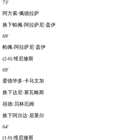
73'
阿方索·佩德拉萨
换下
帕佩·阿拉萨尼·盖伊
69'
帕佩·阿拉萨尼·盖伊
(2-0) 维尼修斯
69'
爱德华多·卡马文加
换下
达尼·塞瓦略斯
祖德·贝林厄姆
换下
阿尔达·居莱尔
64'
(1-0) 维尼修斯