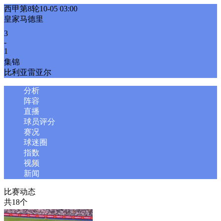
西甲第8轮
10-05 03:00
皇家马德里
3
-
1
集锦
比利亚雷亚尔
分析
阵容
直播
球员评分
赛况
球迷圈
指数
视频
新闻
比赛动态
共18个