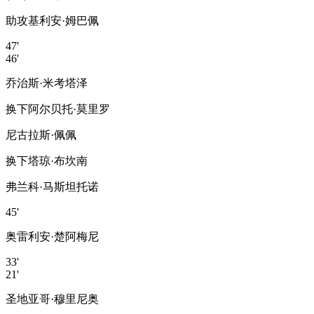
助攻
基利安·姆巴佩
47'
46'
乔治斯·米考塔泽
换下
阿尔贝托·莫里罗
尼古拉斯·佩佩
换下
塔琼·布坎南
弗兰科·马斯坦托诺
45'
奥雷利安·楚阿梅尼
33'
21'
圣地亚哥·穆里尼奥