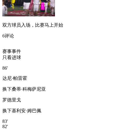
双方球员入场，比赛马上开始
6评论
赛事事件
只看进球
86'
达尼·帕雷霍
换下
桑蒂·科梅萨尼亚
罗德里戈
换下
基利安·姆巴佩
83'
82'