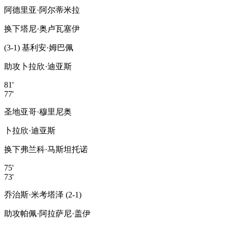
阿德里亚·阿尔蒂米拉
换下
塔尼·奥卢瓦塞伊
(3-1) 基利安·姆巴佩
助攻
卜拉欣·迪亚斯
81'
77'
圣地亚哥·穆里尼奥
卜拉欣·迪亚斯
换下
弗兰科·马斯坦托诺
75'
73'
乔治斯·米考塔泽 (2-1)
助攻
帕佩·阿拉萨尼·盖伊