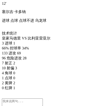
12'
塞尔吉·卡多纳
进球
点球
点球不进
乌龙球
技术统计
皇家马德里
VS
比利亚雷亚尔
3
进球
1
66%
控球率
34%
133
进攻
69
96
危险进攻
28
7
射正
2
10
射偏
3
4
角球
0
1
点球
0
2
黄牌
2
0
红牌
1