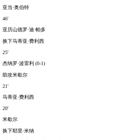
亚当·奥伯特
46'
亚历山德罗·迪·帕多
换下
马蒂亚·费利西
25'
杰纳罗·波雷利 (0-1)
助攻
米歇尔
21'
马蒂亚·费利西
20'
米歇尔
换下
耶里·米纳