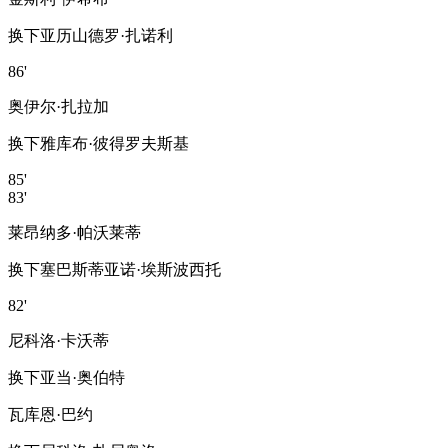
换下
亚历山德罗·扎诺利
86'
奥伊尔·扎拉加
换下
雅库布·彼得罗夫斯基
85'
83'
莱昂纳多·帕沃莱蒂
换下
塞巴斯蒂亚诺·埃斯波西托
82'
尼科洛·卡沃蒂
换下
亚当·奥伯特
瓦库恩·巴约