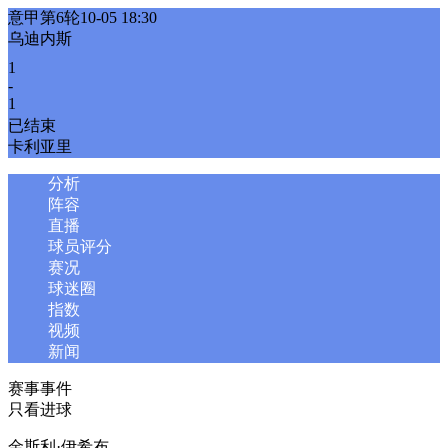
意甲第6轮
10-05 18:30
乌迪内斯
1
-
1
已结束
卡利亚里
分析
阵容
直播
球员评分
赛况
球迷圈
指数
视频
新闻
赛事事件
只看进球
金斯利·伊希布