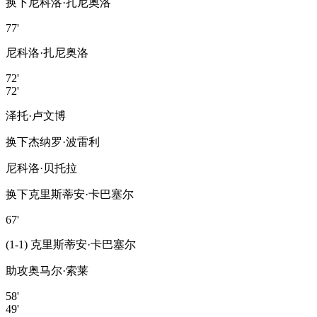
换下
尼科洛·扎尼奥洛
77'
尼科洛·扎尼奥洛
72'
72'
泽托·卢文博
换下
杰纳罗·波雷利
尼科洛·贝托拉
换下
克里斯蒂安·卡巴塞尔
67'
(1-1) 克里斯蒂安·卡巴塞尔
助攻
奥马尔·索莱
58'
49'