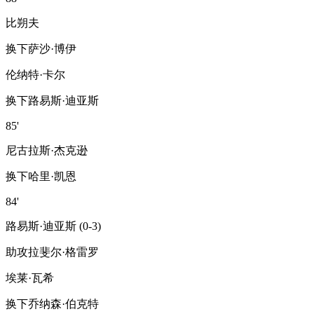
比朔夫
换下
萨沙·博伊
伦纳特·卡尔
换下
路易斯·迪亚斯
85'
尼古拉斯·杰克逊
换下
哈里·凯恩
84'
路易斯·迪亚斯 (0-3)
助攻
拉斐尔·格雷罗
埃莱·瓦希
换下
乔纳森·伯克特