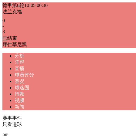
德甲第6轮
10-05 00:30
法兰克福
0
-
3
已结束
拜仁慕尼黑
分析
阵容
直播
球员评分
赛况
球迷圈
指数
视频
新闻
赛事事件
只看进球
88'