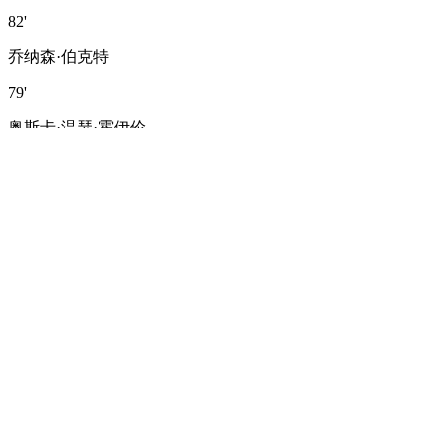
82'
乔纳森·伯克特
79'
奥斯卡·温瑟·霍伊伦
换下
埃尔耶斯·斯希里
马里奥·格策
换下
简·马泰奥·巴霍亚
78'
71'
拉斐尔·格雷罗
换下
泽格·格纳布里
69'
路易斯·迪亚斯