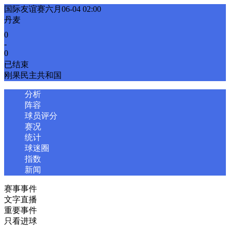
国际友谊赛六月
06-04 02:00
丹麦
0
-
0
已结束
刚果民主共和国
分析
阵容
球员评分
赛况
统计
球迷圈
指数
新闻
赛事事件
文字直播
重要事件
只看进球