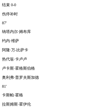
结束 0-0
伤停补时
87'
纳塔内尔·姆布库
约内·维萨
阿隆·万-比萨卡
热代翁·卡卢卢
卢卡斯·霍格斯伯格
奥利弗·普罗夫斯加德
81'
卡斯帕·霍格
拉斯姆斯·霍伊伦