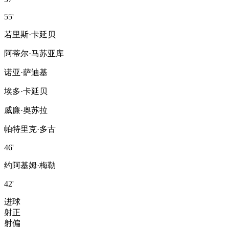
55'
若里斯·卡延贝
阿蒂尔·马苏亚库
诺亚·萨迪基
埃多·卡延贝
威廉·奥苏拉
帕特里克·多古
46'
约阿基姆·梅勒
42'
进球
射正
射偏