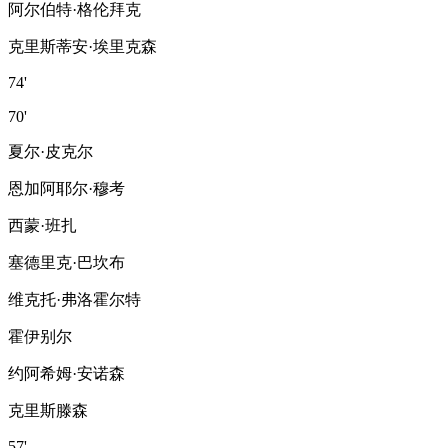
阿尔伯特·格伦拜克
克里斯蒂安·埃里克森
74'
70'
夏尔·皮克尔
恩加阿耶尔·穆考
西蒙·班扎
塞德里克·巴坎布
维克托·弗洛霍尔特
霍伊别尔
约阿希姆·安诺森
克里斯滕森
57'