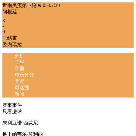
世南美预第17轮
09-05 07:30
阿根廷
3
-
0
已结束
委内瑞拉
分析
阵容
直播
球员评分
赛况
球迷圈
新闻
赛事事件
只看进球
朱利亚诺·西蒙尼
换下
纳韦尔·莫利纳