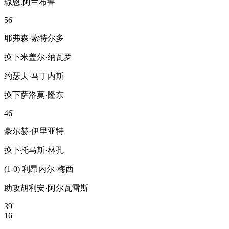
琼恩.阿兰布鲁
56'
耶弗森·索特尔多
换下
米盖尔·纳瓦罗
约瑟夫·马丁内斯
换下
萨洛莫·隆东
46'
豪尔赫·伊里亚特
换下
托马斯·林孔
(1-0) 利昂内尔·梅西
助攻
胡利安·阿尔瓦雷斯
39'
16'