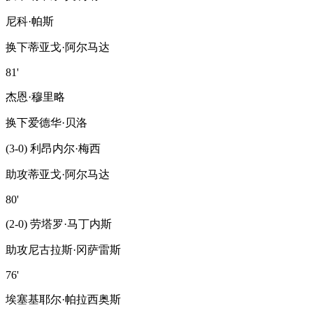
尼科·帕斯
换下
蒂亚戈·阿尔马达
81'
杰恩·穆里略
换下
爱德华·贝洛
(3-0) 利昂内尔·梅西
助攻
蒂亚戈·阿尔马达
80'
(2-0) 劳塔罗·马丁内斯
助攻
尼古拉斯·冈萨雷斯
76'
埃塞基耶尔·帕拉西奥斯