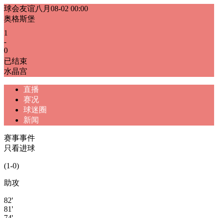
球会友谊八月
08-02 00:00
奥格斯堡
1
-
0
已结束
水晶宫
直播
赛况
球迷圈
新闻
赛事事件
只看进球
(1-0)
助攻
82'
81'
74'